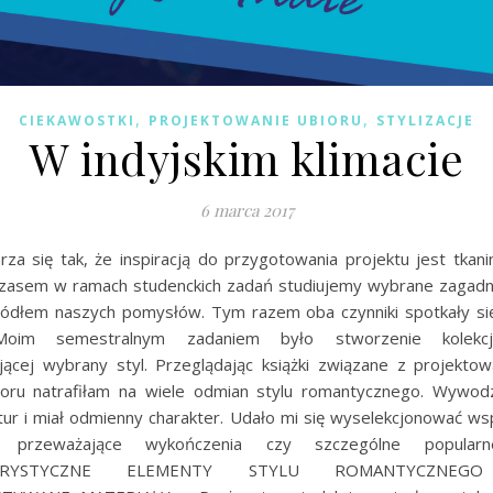
,
,
CIEKAWOSTKI
PROJEKTOWANIE UBIORU
STYLIZACJE
W indyjskim klimacie
6 marca 2017
za się tak, że inspiracją do przygotowania projektu jest tkani
. Czasem w ramach studenckich zadań studiujemy wybrane zagadni
źródłem naszych pomysłów. Tym razem oba czynniki spotkały si
Moim semestralnym zadaniem było stworzenie kolekcj
jącej wybrany styl. Przeglądając książki związane z projekto
bioru natrafiłam na wiele odmian stylu romantycznego. Wywodz
ltur i miał odmienny charakter. Udało mi się wyselekcjonować ws
k przeważające wykończenia czy szczególne popularne
TERYSTYCZNE ELEMENTY STYLU ROMANTYCZNEGO