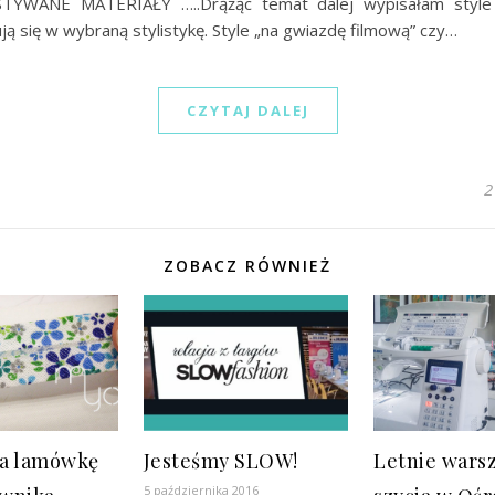
YWANE MATERIAŁY …..Drążąc temat dalej wypisałam style
ją się w wybraną stylistykę. Style „na gwiazdę filmową” czy…
CZYTAJ DALEJ
2
ZOBACZ RÓWNIEŻ
na lamówkę
Jesteśmy SLOW!
Letnie warsz
5 października 2016