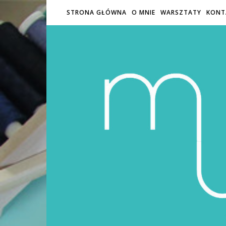
STRONA GŁÓWNA
O MNIE
WARSZTATY
KONT