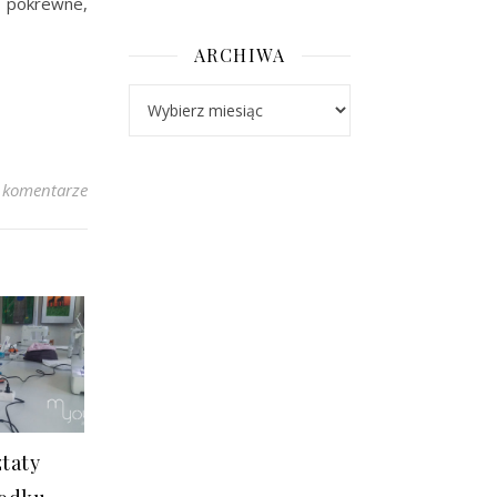
 pokrewne,
ARCHIWA
Archiwa
 komentarze
taty