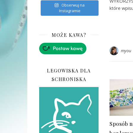
WYKORZYST
Obserwuj na
które wpisu
Instagramie
MOŻE KAWA?
myou
LEGOWISKA DLA
SCHRONISKA
Sposób 