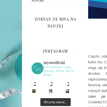
Kontakt
ZOSTAŃ ZE MNĄ NA
DŁUŻEJ
INSTAGRAM
Często zdar
kolor nici
myouofficial
✂️Projektuje, szyję,
staje się 
opisuje, dziele się na
drodze. 
blogu.
reprezentu
historią u
różnych ku
takie ja
CHARAK
Wczytaj więcej...