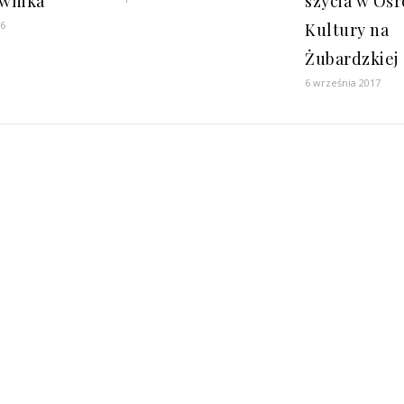
ownika
szycia w Oś
16
Kultury na
Żubardzkiej
6 września 2017