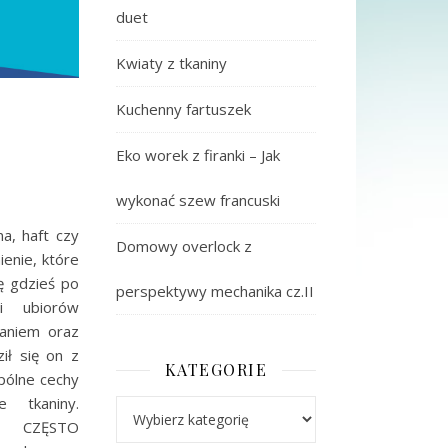
duet
Kwiaty z tkaniny
Kuchenny fartuszek
Eko worek z firanki – Jak
wykonać szew francuski
na, haft czy
Domowy overlock z
enie, które
ę gdzieś po
perspektywy mechanika cz.II
i ubiorów
waniem oraz
ił się on z
KATEGORIE
pólne cechy
 tkaniny.
Kategorie
 CZĘSTO