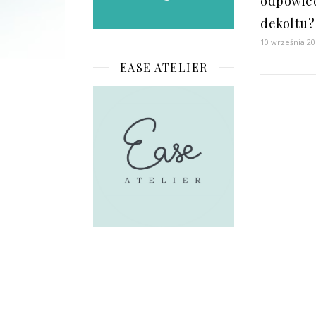
odpowied
dekoltu?
10 września 20
EASE ATELIER