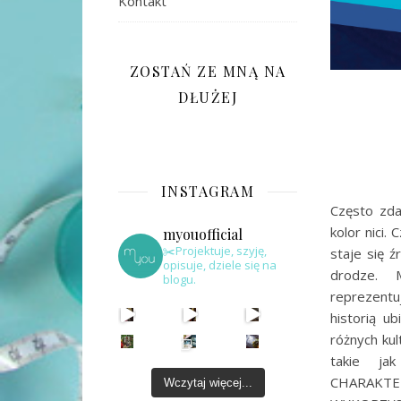
Kontakt
ZOSTAŃ ZE MNĄ NA
DŁUŻEJ
INSTAGRAM
Często zdar
kolor nici
myouofficial
✂️Projektuje, szyję,
staje się 
opisuje, dziele się na
drodze. 
blogu.
reprezentu
historią u
różnych ku
takie ja
CHARAK
Wczytaj więcej...