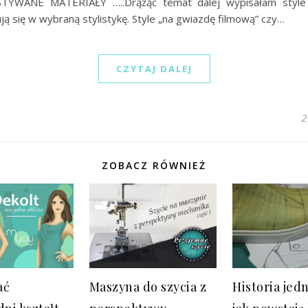
YWANE MATERIAŁY …..Drążąc temat dalej wypisałam style
ją się w wybraną stylistykę. Style „na gwiazdę filmową” czy…
CZYTAJ DALEJ
2
ZOBACZ RÓWNIEŻ
ać
Maszyna do szycia z
Historia jedn