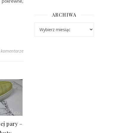
 pokrewne,
ARCHIWA
Archiwa
 komentarze
ej pary –