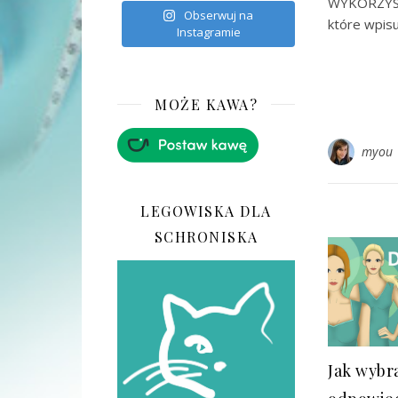
WYKORZYST
Obserwuj na
które wpisu
Instagramie
MOŻE KAWA?
myou
LEGOWISKA DLA
SCHRONISKA
Jak wybr