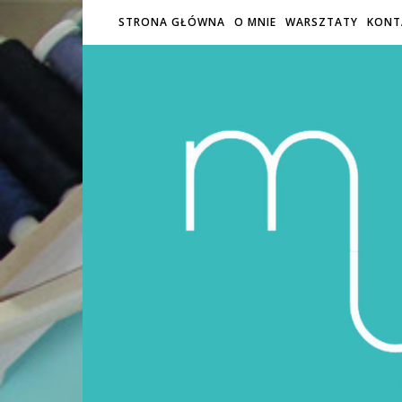
STRONA GŁÓWNA
O MNIE
WARSZTATY
KONT