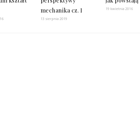
ni kształt
perspektywy
jak powstają
19 kwietnia 2016
mechanika cz. I
16
13 sierpnia 2019