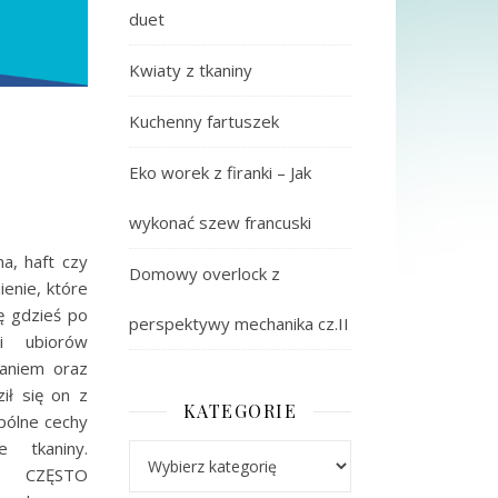
duet
Kwiaty z tkaniny
Kuchenny fartuszek
Eko worek z firanki – Jak
wykonać szew francuski
na, haft czy
Domowy overlock z
enie, które
ę gdzieś po
perspektywy mechanika cz.II
i ubiorów
waniem oraz
ił się on z
KATEGORIE
pólne cechy
 tkaniny.
Kategorie
 CZĘSTO