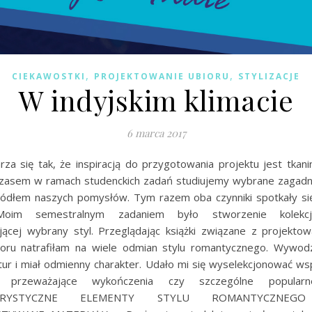
,
,
CIEKAWOSTKI
PROJEKTOWANIE UBIORU
STYLIZACJE
W indyjskim klimacie
6 marca 2017
za się tak, że inspiracją do przygotowania projektu jest tkani
. Czasem w ramach studenckich zadań studiujemy wybrane zagadni
źródłem naszych pomysłów. Tym razem oba czynniki spotkały si
Moim semestralnym zadaniem było stworzenie kolekcj
jącej wybrany styl. Przeglądając książki związane z projekto
bioru natrafiłam na wiele odmian stylu romantycznego. Wywodz
ltur i miał odmienny charakter. Udało mi się wyselekcjonować ws
k przeważające wykończenia czy szczególne popularne
TERYSTYCZNE ELEMENTY STYLU ROMANTYCZNEGO