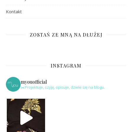
Kontakt
ZOSTAŃ ZE MNĄ NA DŁUŻEJ
INSTAGRAM
myouofficial
✂️Projektuje, szyję, opisuje, dziele się na blogu.