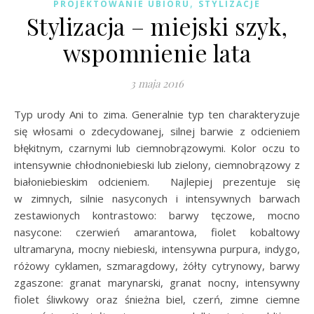
,
PROJEKTOWANIE UBIORU
STYLIZACJE
Stylizacja – miejski szyk,
wspomnienie lata
3 maja 2016
Typ urody Ani to zima. Generalnie typ ten charakteryzuje
się włosami o zdecydowanej, silnej barwie z odcieniem
błękitnym, czarnymi lub ciemnobrązowymi. Kolor oczu to
intensywnie chłodnoniebieski lub zielony, ciemnobrązowy z
białoniebieskim odcieniem. Najlepiej prezentuje się
w zimnych, silnie nasyconych i intensywnych barwach
zestawionych kontrastowo: barwy tęczowe, mocno
nasycone: czerwień amarantowa, fiolet kobaltowy
ultramaryna, mocny niebieski, intensywna purpura, indygo,
różowy cyklamen, szmaragdowy, żółty cytrynowy, barwy
zgaszone: granat marynarski, granat nocny, intensywny
fiolet śliwkowy oraz śnieżna biel, czerń, zimne ciemne