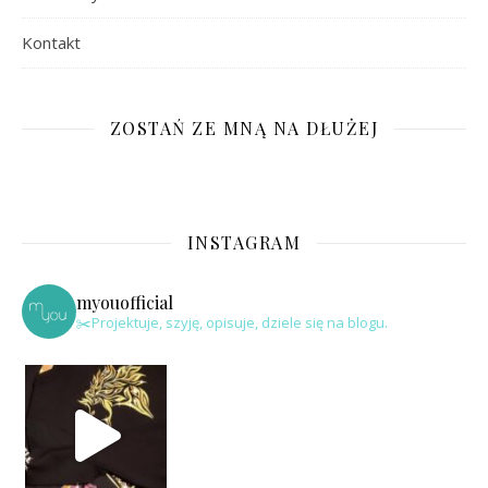
Kontakt
ZOSTAŃ ZE MNĄ NA DŁUŻEJ
INSTAGRAM
myouofficial
✂️Projektuje, szyję, opisuje, dziele się na blogu.