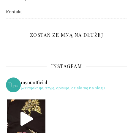
Kontakt
ZOSTAŃ ZE MNĄ NA DŁUŻEJ
INSTAGRAM
myouofficial
✂️Projektuje, szyję, opisuje, dziele się na blogu.