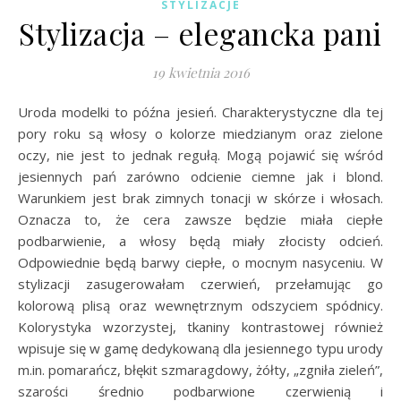
STYLIZACJE
Stylizacja – elegancka pani
19 kwietnia 2016
Uroda modelki to późna jesień. Charakterystyczne dla tej
pory roku są włosy o kolorze miedzianym oraz zielone
oczy, nie jest to jednak regułą. Mogą pojawić się wśród
jesiennych pań zarówno odcienie ciemne jak i blond.
Warunkiem jest brak zimnych tonacji w skórze i włosach.
Oznacza to, że cera zawsze będzie miała ciepłe
podbarwienie, a włosy będą miały złocisty odcień.
Odpowiednie będą barwy ciepłe, o mocnym nasyceniu. W
stylizacji zasugerowałam czerwień, przełamując go
kolorową plisą oraz wewnętrznym odszyciem spódnicy.
Kolorystyka wzorzystej, tkaniny kontrastowej również
wpisuje się w gamę dedykowaną dla jesiennego typu urody
m.in. pomarańcz, błękit szmaragdowy, żółty, „zgniła zieleń”,
szarości średnio podbarwione czerwienią i