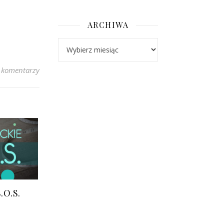
ARCHIWA
Archiwa
 komentarzy
.O.S.