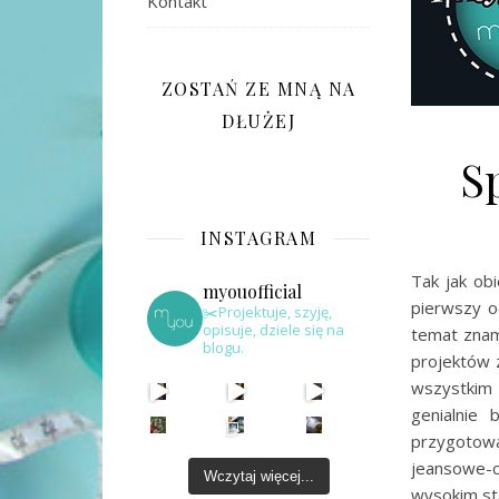
Kontakt
ZOSTAŃ ZE MNĄ NA
DŁUŻEJ
S
INSTAGRAM
Tak jak ob
myouofficial
pierwszy o
✂️Projektuje, szyję,
opisuje, dziele się na
temat znam
blogu.
projektów z
wszystkim 
genialnie
przygotow
jeansowe-c
Wczytaj więcej...
wysokim st