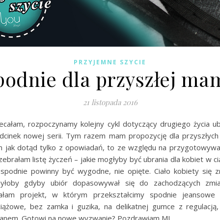
PRZYJEMNE SZYCIE
podnie dla przyszłej ma
21 listopada 2016
iecałam, rozpoczynamy kolejny cykl dotyczący drugiego życia ubr
dcinek nowej serii. Tym razem mam propozycję dla przyszłyc
 jak dotąd tylko z opowiadań, to ze względu na przygotowywa
ebrałam listę życzeń – jakie mogłyby być ubrania dla kobiet w c
spodnie powinny być wygodne, nie opięte. Ciało kobiety się z
 byłoby gdyby ubiór dopasowywał się do zachodzących zmia
ałam projekt, w którym przekształcimy spodnie jeansowe
iążowe, bez zamka i guzika, na delikatnej gumce z regulacją,
anem. Gotowi na nowe wyzwanie? Pozdrawiam MJ