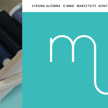
STRONA GŁÓWNA
O MNIE
WARSZTATY
KONT