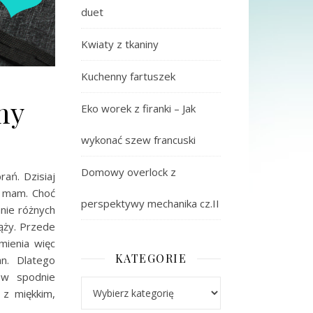
duet
Kwiaty z tkaniny
Kuchenny fartuszek
my
Eko worek z firanki – Jak
wykonać szew francuski
Domowy overlock z
ań. Dzisiaj
h mam. Choć
perspektywy mechanika cz.II
nie różnych
iąży. Przede
mienia więc
KATEGORIE
n. Dlatego
 w spodnie
Kategorie
 z miękkim,