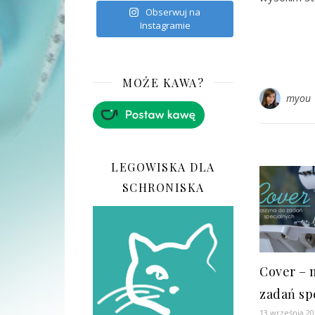
Obserwuj na
Instagramie
MOŻE KAWA?
myou
LEGOWISKA DLA
SCHRONISKA
Cover – 
zadań sp
13 września 20