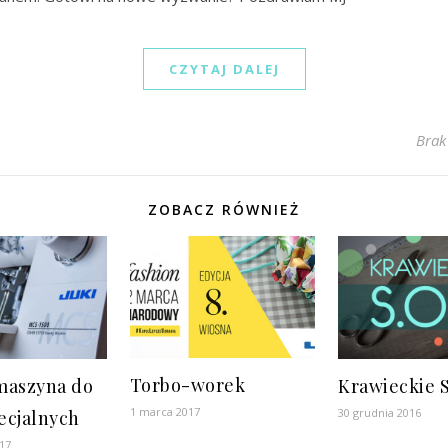
CZYTAJ DALEJ
Brak
ZOBACZ RÓWNIEŻ
Torbo-worek
maszyna do
Krawieckie S
1 marca 2017
30 grudnia 2016
ecjalnych
17