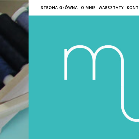
STRONA GŁÓWNA
O MNIE
WARSZTATY
KONT