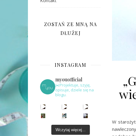
Kontakt
ZOSTAŃ ZE MNĄ NA
DŁUŻEJ
INSTAGRAM
„G
myouofficial
✂️Projektuje, szyję,
wie
opisuje, dziele się na
blogu.
W starożytn
nawleczony
Wczytaj więcej...