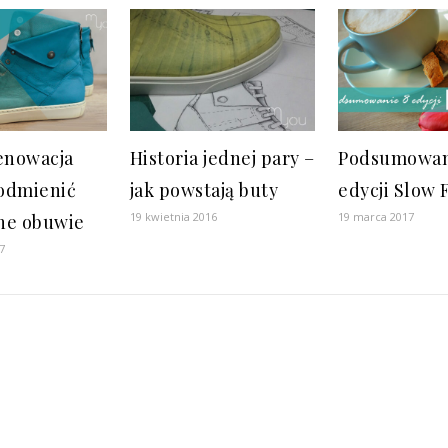
renowacja
Historia jednej pary –
Podsumowan
 odmienić
jak powstają buty
edycji Slow 
19 kwietnia 2016
19 marca 2017
ne obuwie
7