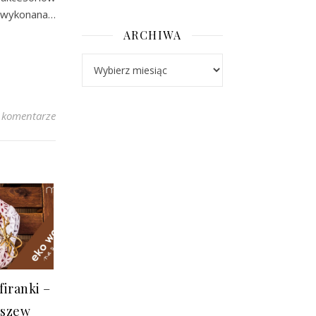
a wykonana…
ARCHIWA
Archiwa
 komentarze
firanki –
 szew