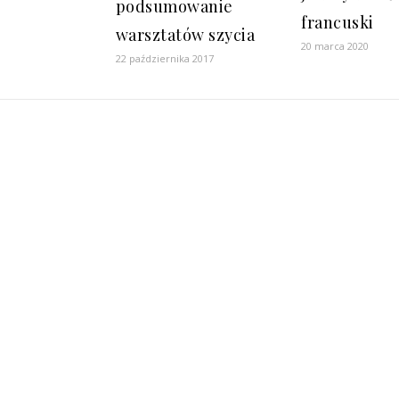
podsumowanie
francuski
warsztatów szycia
20 marca 2020
22 października 2017