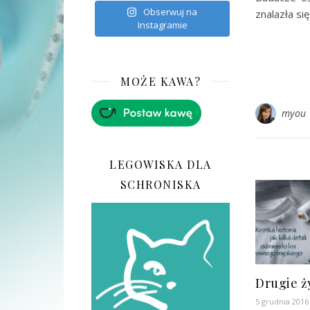
Obserwuj na
znalazła s
Instagramie
MOŻE KAWA?
myou
LEGOWISKA DLA
SCHRONISKA
Drugie ż
5 grudnia 2016