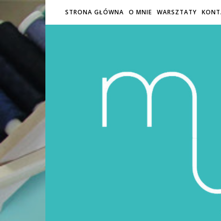
STRONA GŁÓWNA
O MNIE
WARSZTATY
KONT