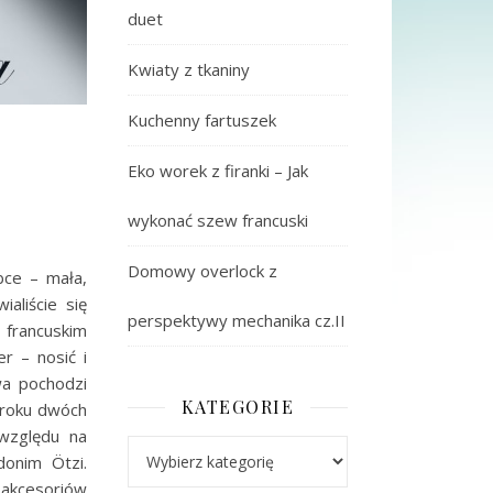
duet
Kwiaty z tkaniny
Kuchenny fartuszek
Eko worek z firanki – Jak
wykonać szew francuski
Domowy overlock z
bce – mała,
aliście się
perspektywy mechanika cz.II
francuskim
r – nosić i
wa pochodzi
KATEGORIE
 roku dwóch
 względu na
Kategorie
donim Ötzi.
 akcesoriów