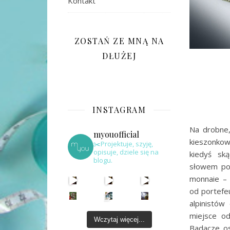
Kontakt
ZOSTAŃ ZE MNĄ NA
DŁUŻEJ
INSTAGRAM
Na drobne,
myouofficial
kieszonkow
✂️Projektuje, szyję,
opisuje, dziele się na
kiedyś sk
blogu.
słowem por
monnaie – 
od portefe
alpinistów
miejsce od
Wczytaj więcej...
Badacze os