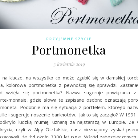
PRZYJEMNE SZYCIE
Portmonetka
3 kwietnia 2019
 na klucze, na wszystko co może zgubić się w damskiej tore
a, kolorowa portmonetka z pewnością się sprawdzi. Zastanawi
ąd wzięła się portmonetka? Nazwa sugeruje powiązania z 
te-monnaie, gdzie słowa te zapisane osobno oznaczają porte
moneta. Podobnie ma się sytuacja z portfelem, którego naz
uille i sugeruje noszenie banknotów. Jak to się zaczęło? W 1991
 odkryło ludzką mumię, uznaną za najstarszą w Europie. Ze
krycia, czyli w Alpy Ötztalskie, nasz nieznajomy zyskał pseu
zacowali, że żył około 3300 lat p.n.e. Wśród zabezpieczonych