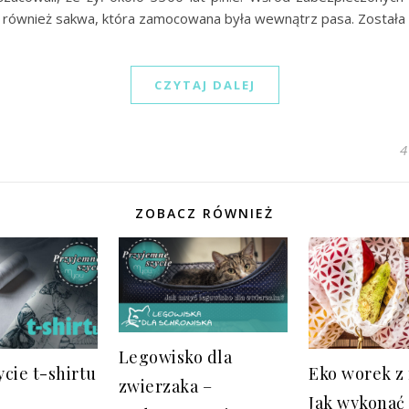
ię również sakwa, która zamocowana była wewnątrz pasa. Został
CZYTAJ DALEJ
4
ZOBACZ RÓWNIEŻ
Legowisko dla
ycie t-shirtu
Eko worek z 
zwierzaka –
Jak wykonać