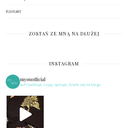
Kontakt
ZOSTAŃ ZE MNĄ NA DŁUŻEJ
INSTAGRAM
myouofficial
✂️Projektuje, szyję, opisuje, dziele się na blogu.