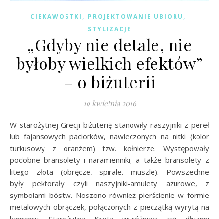
,
,
CIEKAWOSTKI
PROJEKTOWANIE UBIORU
STYLIZACJE
„Gdyby nie detale, nie
byłoby wielkich efektów”
– o biżuterii
19 kwietnia 2016
W starożytnej Grecji biżuterię stanowiły naszyjniki z pereł
lub fajansowych paciorków, nawleczonych na nitki (kolor
turkusowy z oranżem) tzw. kołnierze. Występowały
podobne bransolety i naramienniki, a także bransolety z
litego złota (obręcze, spirale, muszle). Powszechne
były pektorały czyli naszyjniki-amulety ażurowe, z
symbolami bóstw. Noszono również pierścienie w formie
metalowych obrączek, połączonych z pieczątką wyrytą na
kamieniu. Starożytna Kreta wyróżniała się długimi