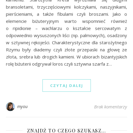
bransoletami, trzyczęściowymi kolczykami, naszyjnikami,
pierścieniami, a także fibulami czyli broszami. Jako o
elemencie biżuteryjnym warto wspomnieć również
o ripidionie – wachlarzu o kształcie sercowatym z
odpowiednio wysuszonych liści (np. palmowych), osadzony
w sztywnej rękojeści. Charakterystyczne dla starożytnego
Rzymu były diademy czyli złote przepaski na głowę ze
złota, srebra lub drogich kamieni. W ubiorach bizantyjskich
rolę biżuterii odgrywał loros czyli sztywna szarfa z…
CZYTAJ DALEJ
myou
Brak komentarzy
ZNAJDŹ TO CZEGO SZUKASZ…