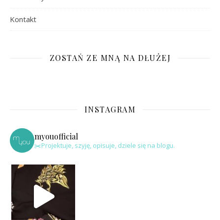
Kontakt
ZOSTAŃ ZE MNĄ NA DŁUŻEJ
INSTAGRAM
myouofficial
✂️Projektuje, szyję, opisuje, dziele się na blogu.