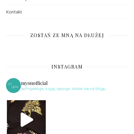
Kontakt
ZOSTAŃ ZE MNĄ NA DŁUŻEJ
INSTAGRAM
myouofficial
✂️Projektuje, szyję, opisuje, dziele się na blogu.