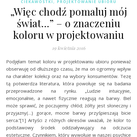
,
CIEKAWOSTKI
PROJEKTOWANIE UBIORU
„Więc chodź pomaluj mój
świat…” – o znaczeniu
koloru w projektowaniu
19 kwietnia 2016
Podjęłam temat koloru w projektowaniu ubioru ponieważ
obserwuję od dłuższego czasu, że ma on ogromny wpływ
na charakter kolekcji oraz na wybory konsumentów. Tezę
tą potwierdza literatura, która powołuje się na badania
przeprowadzone na rynku. „Ludzie intuicyjnie,
emocjonalnie, a nawet fizycznie reagują na barwy. Biel
może sprawić, że poczujemy chłód; żółty jest słoneczny i
przyjazny(…) gorące, mocne barwy przyśpieszają bicie
serca.”[1] Artyści z różnych okresów uważali, że kolor to
podstawowy środek oddziaływujący na odczucia
estetyczne. Czynnikiem, który wywołuje w naszej psychice