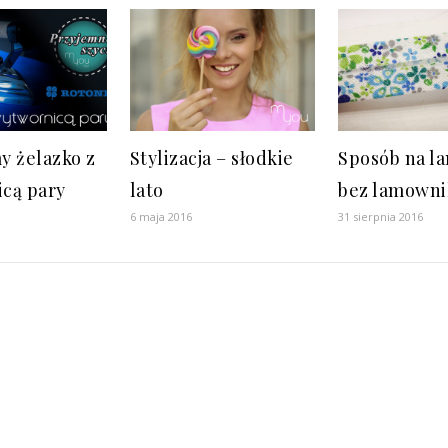
y żelazko z
Stylizacja – słodkie
Sposób na l
cą pary
lato
bez lamowni
6 maja 2016
31 sierpnia 2016