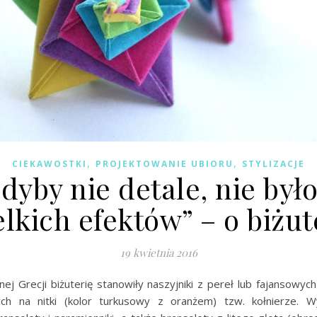
,
,
CIEKAWOSTKI
PROJEKTOWANIE UBIORU
STYLIZACJE
dyby nie detale, nie był
lkich efektów” – o biżut
19 kwietnia 2016
ej Grecji biżuterię stanowiły naszyjniki z pereł lub fajansowyc
ch na nitki (kolor turkusowy z oranżem) tzw. kołnierze. 