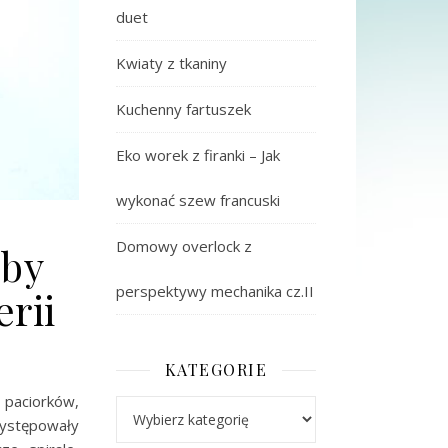
duet
Kwiaty z tkaniny
Kuchenny fartuszek
Eko worek z firanki – Jak
wykonać szew francuski
Domowy overlock z
oby
perspektywy mechanika cz.II
erii
KATEGORIE
h paciorków,
Kategorie
Występowały