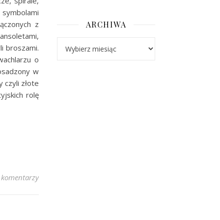
ze, spirale,
z symbolami
łączonych z
ARCHIWA
ansoletami,
Archiwa
li broszami.
wachlarzu o
 osadzony w
 czyli złote
yjskich rolę
 komentarzy