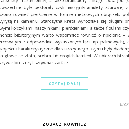
nsolety i naramienniki, a także bransolety z litego złota (obręc
owszechne były pektorały czyli naszyjniki-amulety ażurowe, 
zono również pierścienie w formie metalowych obrączek, po
wyrytą na kamieniu. Starożytna Kreta wyróżniała się długimi br
wymi kolczykami, naszyjnikami, pierścieniami, a także fibulami czy
mencie biżuteryjnym warto wspomnieć również o ripidionie – 
sercowatym z odpowiednio wysuszonych liści (np. palmowych),
kojeści. Charakterystyczne dla starożytnego Rzymu były diademy
a głowę ze złota, srebra lub drogich kamieni. W ubiorach bizant
dgrywał loros czyli sztywna szarfa z…
CZYTAJ DALEJ
Brak
ZOBACZ RÓWNIEŻ