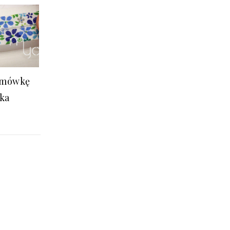
amówkę
ka