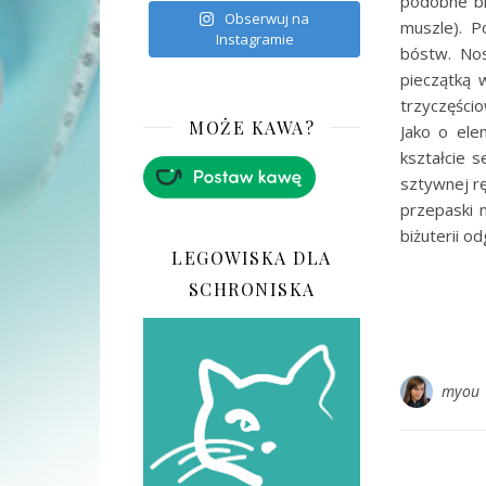
podobne bra
Obserwuj na
muszle). P
Instagramie
bóstw. Nos
pieczątką 
trzyczęścio
MOŻE KAWA?
Jako o ele
kształcie 
sztywnej rę
przepaski n
biżuterii o
LEGOWISKA DLA
SCHRONISKA
myou