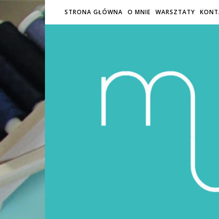
STRONA GŁÓWNA
O MNIE
WARSZTATY
KONT