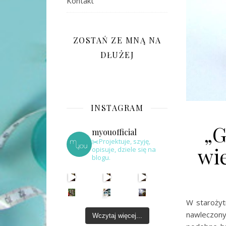
Kontakt
ZOSTAŃ ZE MNĄ NA
DŁUŻEJ
INSTAGRAM
„G
myouofficial
✂️Projektuje, szyję,
wie
opisuje, dziele się na
blogu.
W starożytn
nawleczony
Wczytaj więcej...