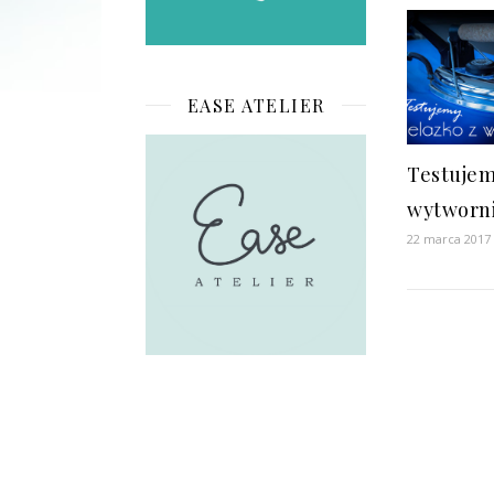
EASE ATELIER
Testujem
wytworni
22 marca 2017