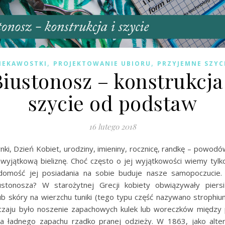
,
,
IEKAWOSTKI
PROJEKTOWANIE UBIORU
PRZYJEMNE SZYC
Biustonosz – konstrukcja 
szycie od podstaw
16 lutego 2018
ki, Dzień Kobiet, urodziny, imieniny, rocznicę, randkę – powodó
 wyjątkową bieliznę. Choć często o jej wyjątkowości wiemy tyl
omość jej posiadania na sobie buduje nasze samopoczucie.
iustonosza? W starożytnej Grecji kobiety obwiązywały piers
lub skóry na wierzchu tuniki (tego typu część nazywano strophiu
zaju było noszenie zapachowych kulek lub woreczków między 
ia ładnego zapachu rzadko pranej odzieży. W 1863, jako alte