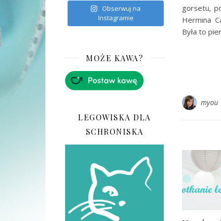
gorsetu, po
Obserwuj na
Instagramie
Hermina Ca
Była to pi
MOŻE KAWA?
myou
LEGOWISKA DLA
SCHRONISKA