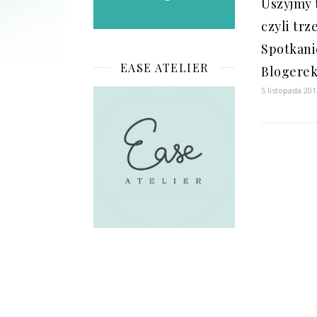
Uszyjmy 
czyli trz
Spotkani
EASE ATELIER
Blogere
5 listopada 201