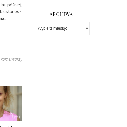
lat później,
biustonosz.
ARCHIWA
nia…
Archiwa
 komentarzy