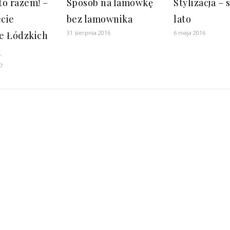
to razem! –
Sposób na lamówkę
Stylizacja – 
ecie
bez lamownika
lato
31 sierpnia 2016
6 maja 2016
e Łódzkich
k
7