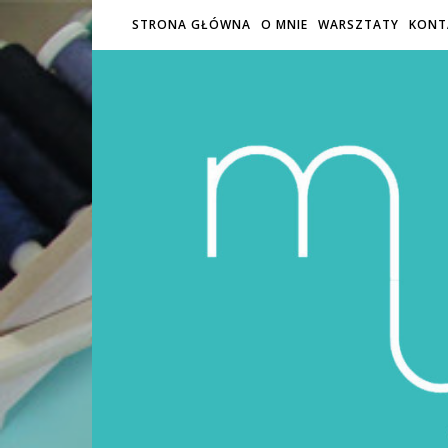
STRONA GŁÓWNA
O MNIE
WARSZTATY
KONT