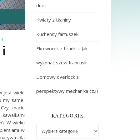
duet
Kwiaty z tkaniny
Kuchenny fartuszek
IE
i
Eko worek z firanki – Jak
wykonać szew francuski
Domowy overlock z
perspektywy mechanika cz.II
w jest wiele
ko my same,
 Czy znacie
i kawałkami
KATEGORIE
m). W wieku
Kategorie
piersiami w
rnatywa dla