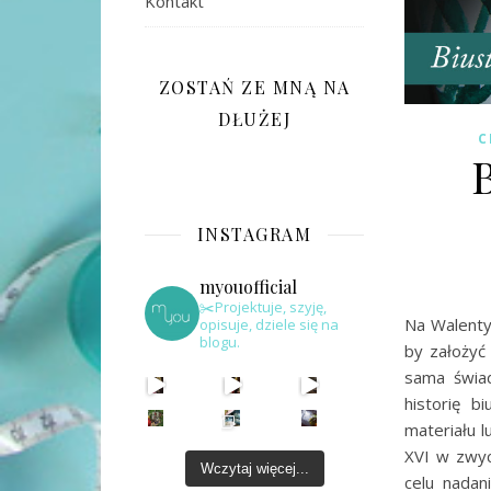
Kontakt
ZOSTAŃ ZE MNĄ NA
DŁUŻEJ
C
INSTAGRAM
myouofficial
✂️Projektuje, szyję,
Na Walentyn
opisuje, dziele się na
blogu.
by założyć
sama świad
historię b
materiału 
XVI w zwyc
Wczytaj więcej...
celu nadan