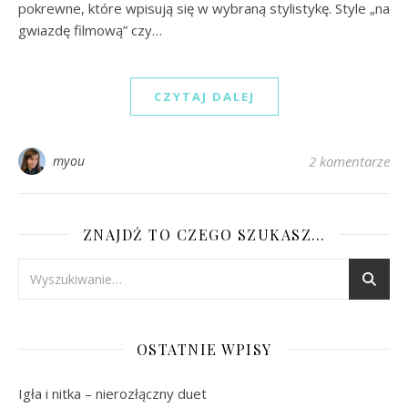
pokrewne, które wpisują się w wybraną stylistykę. Style „na
gwiazdę filmową” czy…
CZYTAJ DALEJ
myou
2 komentarze
ZNAJDŹ TO CZEGO SZUKASZ…
OSTATNIE WPISY
Igła i nitka – nierozłączny duet