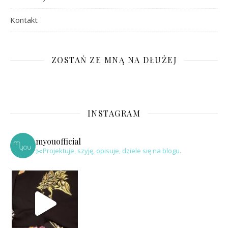
Kontakt
ZOSTAŃ ZE MNĄ NA DŁUŻEJ
INSTAGRAM
myouofficial
✂️Projektuje, szyję, opisuje, dziele się na blogu.