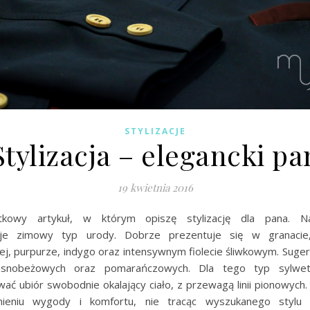
STYLIZACJE
Stylizacja – elegancki pa
19 kwietnia 2016
tkowy artykuł, w którym opiszę stylizację dla pana. 
uje zimowy typ urody. Dobrze prezentuje się w granacie,
j, purpurze, indygo oraz intensywnym fiolecie śliwkowym. Sugeru
asnobeżowych oraz pomarańczowych. Dla tego typ sylwetk
ać ubiór swobodnie okalający ciało, z przewagą linii pionowych.
ieniu wygody i komfortu, nie tracąc wyszukanego stylu i 