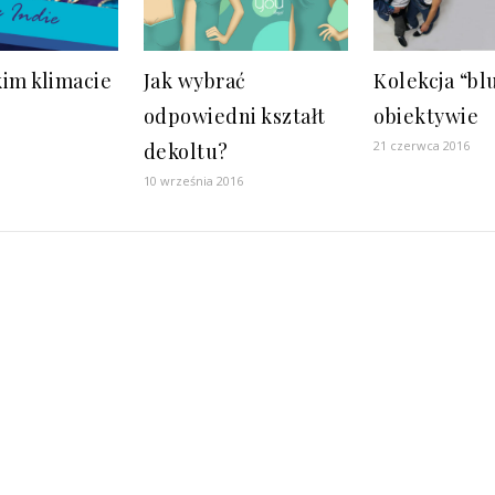
kim klimacie
Jak wybrać
Kolekcja “bl
odpowiedni kształt
obiektywie
21 czerwca 2016
dekoltu?
10 września 2016