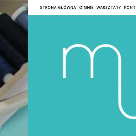
STRONA GŁÓWNA
O MNIE
WARSZTATY
KONT