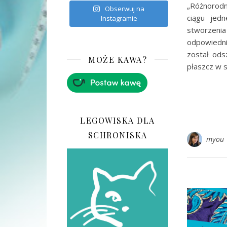
„Różnorodn
Obserwuj na
ciągu jedn
Instagramie
stworzeni
odpowiedni
został ods
MOŻE KAWA?
płaszcz w s
LEGOWISKA DLA
SCHRONISKA
myou