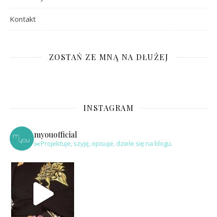
Kontakt
ZOSTAŃ ZE MNĄ NA DŁUŻEJ
INSTAGRAM
myouofficial
✂️Projektuje, szyję, opisuje, dziele się na blogu.