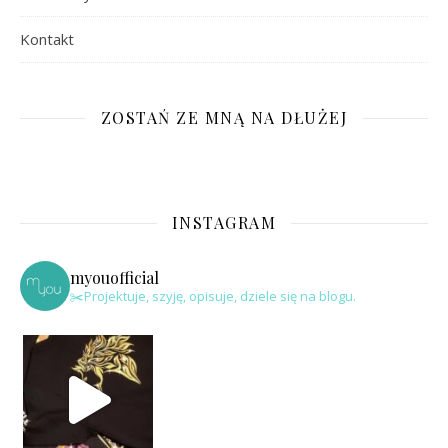
Kontakt
ZOSTAŃ ZE MNĄ NA DŁUŻEJ
INSTAGRAM
myouofficial
✂️Projektuje, szyję, opisuje, dziele się na blogu.