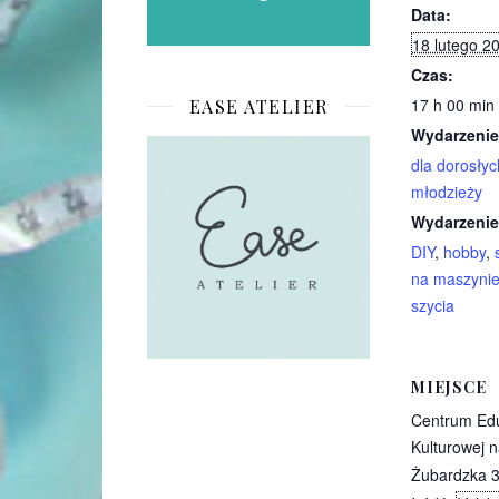
Data:
18 lutego 2
Czas:
17 h 00 min 
EASE ATELIER
Wydarzenie
dla dorosłyc
młodzieży
Wydarzenie
DIY
,
hobby
,
na maszyni
szycia
MIEJSCE
Centrum Edu
Kulturowej n
Żubardzka 