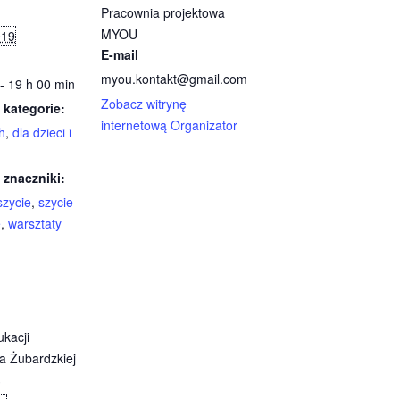
Pracownia projektowa
MYOU
019
E-mail
myou.kontakt@gmail.com
- 19 h 00 min
Zobacz witrynę
 kategorie:
internetową Organizator
h
,
dla dzieci i
 znaczniki:
szycie
,
szycie
e
,
warsztaty
kacji
a Żubardzkiej
3