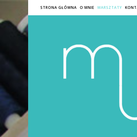
STRONA GŁÓWNA
O MNIE
WARSZTATY
KONT