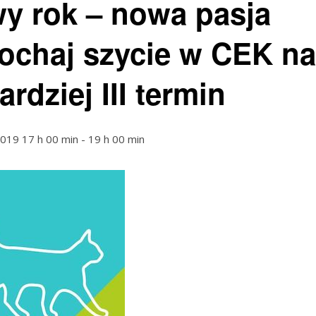
y rok – nowa pasja
ochaj szycie w CEK na
rdziej III termin
2019 17 h 00 min
-
19 h 00 min