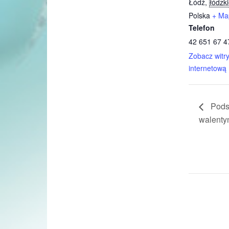
Łódź
,
łódzk
Polska
+ Ma
Telefon
42 651 67 4
Zobacz witr
internetową
Pods
walenty