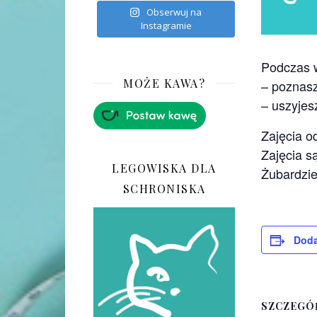
Obserwuj na
Instagramie
Podczas 
MOŻE KAWA?
– poznas
– uszyjes
Zajęcia o
Zajęcia s
LEGOWISKA DLA
Żubardzie
SCHRONISKA
Doda
SZCZEGÓ