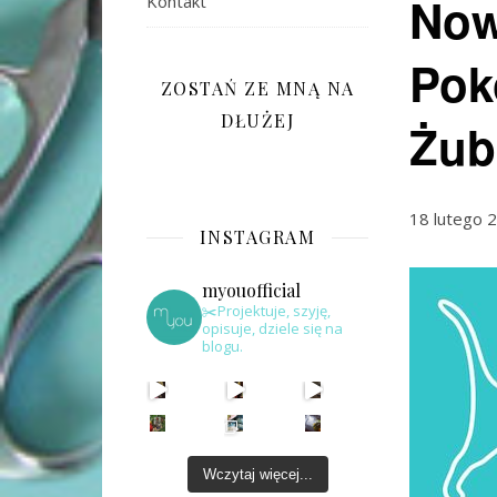
Now
Kontakt
Pok
ZOSTAŃ ZE MNĄ NA
DŁUŻEJ
Żuba
18 lutego 
INSTAGRAM
myouofficial
✂️Projektuje, szyję,
opisuje, dziele się na
blogu.
Wczytaj więcej...