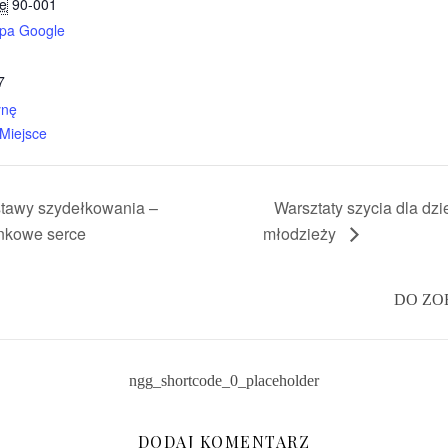
ie
90-001
pa Google
7
ynę
 Miejsce
tawy szydełkowania –
Warsztaty szycia dla dzie
nkowe serce
młodzieży
DO ZO
ngg_shortcode_0_placeholder
DODAJ KOMENTARZ