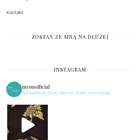
Kontakt
ZOSTAŃ ZE MNĄ NA DŁUŻEJ
INSTAGRAM
myouofficial
✂️Projektuje, szyję, opisuje, dziele się na blogu.