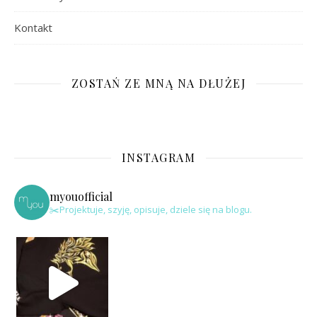
Kontakt
ZOSTAŃ ZE MNĄ NA DŁUŻEJ
INSTAGRAM
myouofficial
✂️Projektuje, szyję, opisuje, dziele się na blogu.