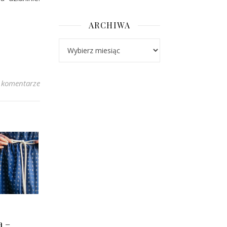
ARCHIWA
Archiwa
 komentarze
a –