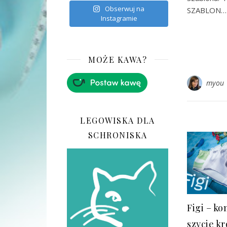
Obserwuj na
SZABLON…
Instagramie
MOŻE KAWA?
myou
LEGOWISKA DLA
SCHRONISKA
Figi – ko
szycie k