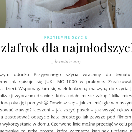
PRZYJEMNE SZYCIE
Szlafrok dla najmłodszyc
3 kwietnia 2017
jszym odcinku Przyjemnego sZycia wracamy do tematu o
jemy jak spisuje się JUKI MO-1000 w praktyce. Zrealizował
dla dzieci. Wspomagałam się wielofunkcyjną maszyną do szycia 
lizacji wybrałam dzianinę, którą udało mi się zakupić kilka mi
dobą okazję i pomysł 🙂 Dowiesz się: – jak zmienić igłę w masz
asować krawędź kieszeni – jak zszyć pasek – jak wszyć rękaw 
a zastosować odszycie kąta prostego Jak zawsze pod filmem 
o wykorzystania w domu. Czerwone linie można przeciąć w celu p
Niebieskie to nitka prosta, która wyznacza kierunek ułożenia na