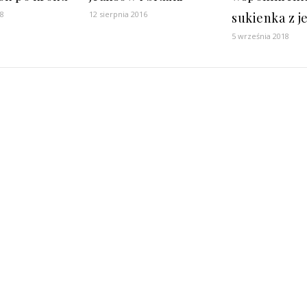
18
12 sierpnia 2016
sukienka z j
5 września 2018