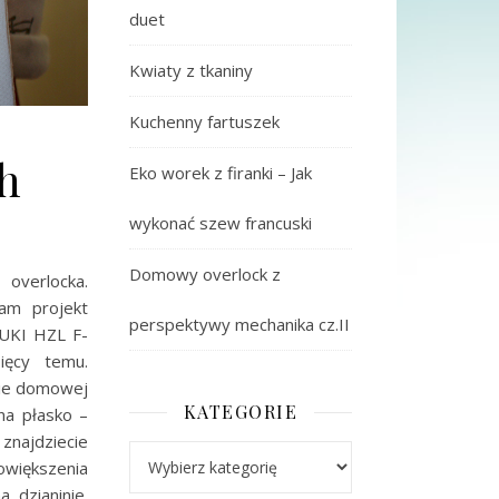
duet
Kwiaty z tkaniny
Kuchenny fartuszek
h
Eko worek z firanki – Jak
wykonać szew francuski
Domowy overlock z
verlocka.
am projekt
perspektywy mechanika cz.II
JUKI HZL F-
esięcy temu.
ynie domowej
KATEGORIE
na płasko –
znajdziecie
Kategorie
owiększenia
 dzianinie.