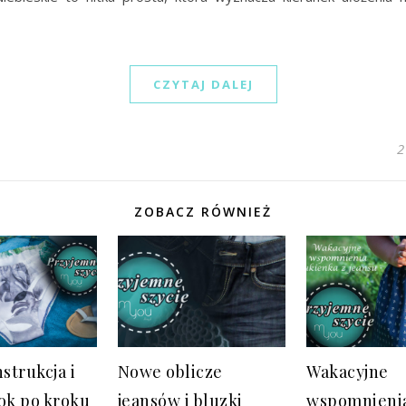
CZYTAJ DALEJ
2
ZOBACZ RÓWNIEŻ
nstrukcja i
Nowe oblicze
Wakacyjne
rok po kroku
jeansów i bluzki
wspomnieni