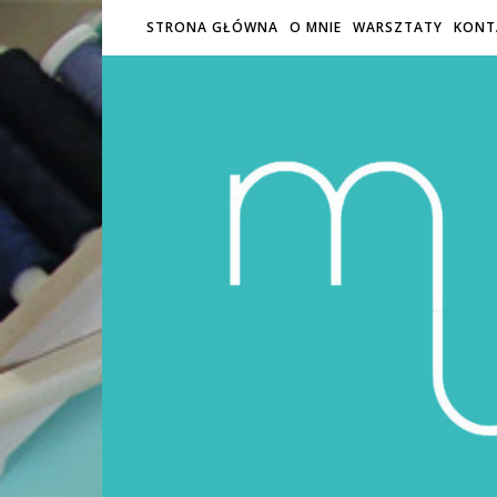
STRONA GŁÓWNA
O MNIE
WARSZTATY
KONT