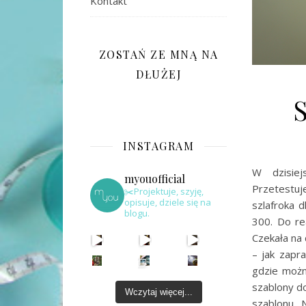
Kontakt
ZOSTAŃ ZE MNĄ NA
DŁUŻEJ
INSTAGRAM
W dzisie
myouofficial
Przetestu
✂️Projektuje, szyję,
opisuje, dziele się na
szlafroka 
blogu.
300. Do rea
Czekała na 
– jak zapr
gdzie możn
szablony d
Wczytaj więcej...
szablonu. 