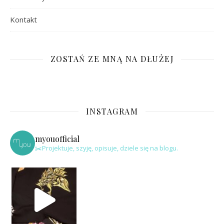
Kontakt
ZOSTAŃ ZE MNĄ NA DŁUŻEJ
INSTAGRAM
myouofficial
✂️Projektuje, szyję, opisuje, dziele się na blogu.