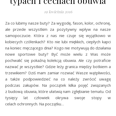
typach i cechach obuwia
19 kwietnia 2016
Za co lubimy nasze buty? Za wygodę, fason, kolor, ochronę,
ale przede wszystkim za pozytywny wpływ na nasze
samopoczucie. Która z nas nie czuje się wyjątkowo w
kobiecych czółenkach? Kto nie lubi miękkich, ciepłych kapci
na koniec męczącego dnia? Kogo nie motywują do działania
nowe sportowe buty? Być może wielu z Was może
pochwalić się pokaźną kolekcją obuwia. Ale czy potraficie
nazwać je wszystkie? Gdzie leży granica między botkiem a
trzewikiem? Dziś mam zamiar rozwiać Wasze wątpliwości,
a także podpowiedzieć na co należy zwrócić uwagę
podczas zakupów. Na początek kilka pojęć związanych
z budową obuwia, które ułatwią nam zgłębianie tematu. Od
tysięcy lat człowiek okrywa swoje stopy w
celach ochronnych. Na początku…