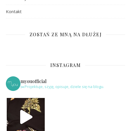
Kontakt
ZOSTAŃ ZE MNĄ NA DŁUŻEJ
INSTAGRAM
myouofficial
✂️Projektuje, szyję, opisuje, dziele się na blogu.