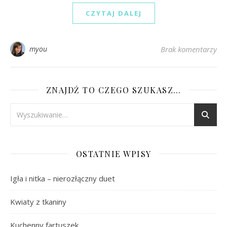
CZYTAJ DALEJ
myou
Brak komentarzy
ZNAJDŹ TO CZEGO SZUKASZ…
OSTATNIE WPISY
Igła i nitka – nierozłączny duet
Kwiaty z tkaniny
Kuchenny fartuszek