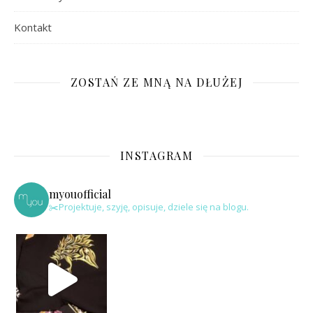
Kontakt
ZOSTAŃ ZE MNĄ NA DŁUŻEJ
INSTAGRAM
myouofficial
✂️Projektuje, szyję, opisuje, dziele się na blogu.