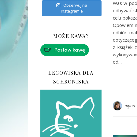
Was w podr
Obserwuj na
odbywać st
Instagramie
celu pokaz
Opowiem na
odbiór mat
MOŻE KAWA?
dotycząceg
z książek 
wykonywani
od…
LEGOWISKA DLA
SCHRONISKA
myou