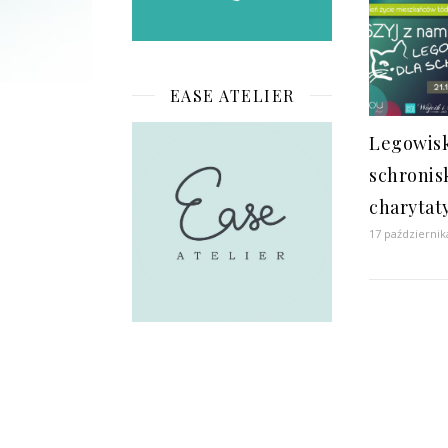
EASE ATELIER
Legowisk
schronisk
charytat
17 październik