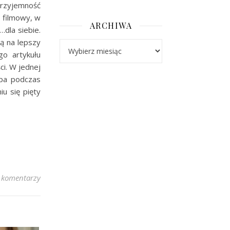
przyjemność
 filmowy, w
ARCHIWA
dla siebie.
ą na lepszy
Archiwa
go artykułu
i. W jednej
opa podczas
u się pięty
 komentarzy