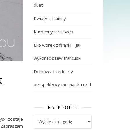
duet
Kwiaty z tkaniny
Kuchenny fartuszek
Eko worek z firanki – Jak
wykonać szew francuski
Domowy overlock z
k
perspektywy mechanika cz.II
KATEGORIE
Kategorie
sł, zostaje
. Zapraszam