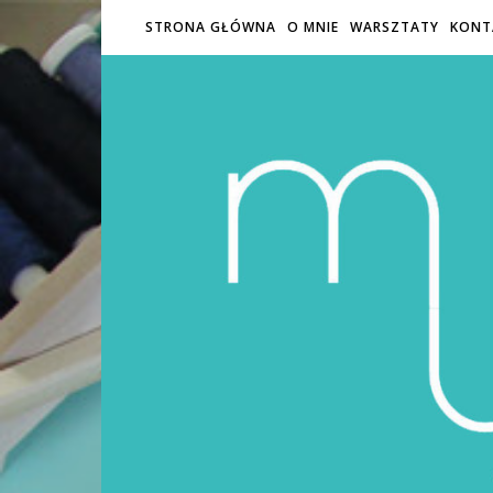
STRONA GŁÓWNA
O MNIE
WARSZTATY
KONT