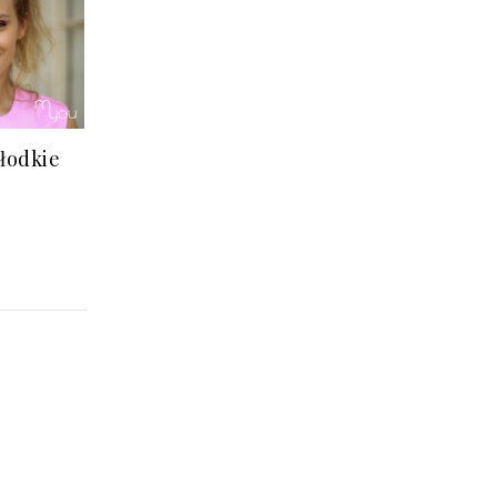
słodkie