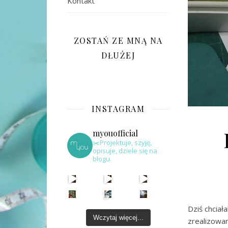
Kontakt
ZOSTAŃ ZE MNĄ NA
DŁUŻEJ
INSTAGRAM
myouofficial
✂️Projektuje, szyję,
opisuje, dziele się na
blogu.
Dziś chcia
Wczytaj więcej...
zrealizowa