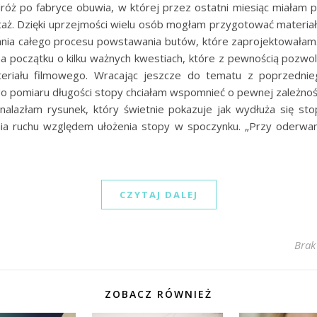
óż po fabryce obuwia, w której przez ostatni miesiąc miałam 
aż. Dzięki uprzejmości wielu osób mogłam przygotować materiał
ania całego procesu powstawania butów, które zaprojektowałam…
 początku o kilku ważnych kwestiach, które z pewnością pozwol
eriału filmowego. Wracając jeszcze do tematu z poprzednie
o pomiaru długości stopy chciałam wspomnieć o pewnej zależnośc
znalazłam rysunek, który świetnie pokazuje jak wydłuża się st
a ruchu względem ułożenia stopy w spoczynku. „Przy oderwani
CZYTAJ DALEJ
Brak
ZOBACZ RÓWNIEŻ