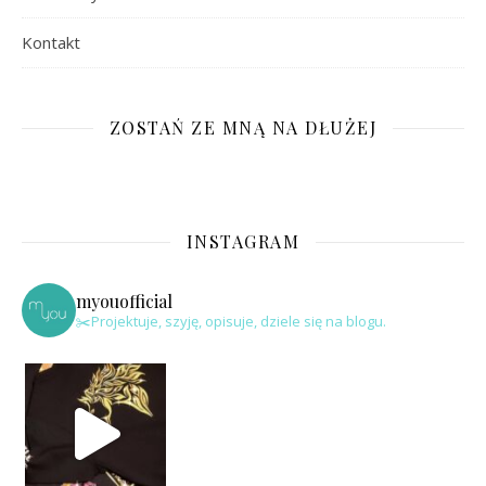
Kontakt
ZOSTAŃ ZE MNĄ NA DŁUŻEJ
INSTAGRAM
myouofficial
✂️Projektuje, szyję, opisuje, dziele się na blogu.