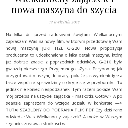
nowa maszyna do szycia
13 kwietnia 2017
Na kilka dni przed radosnymi świętami Wielkanocnymi
zapraszam Was na nowy film, w którym przedstawię Wam
nową maszynę JUKI HZL G-220. Nowa propozycja
producenta to udoskonalona o kilka detali maszyna, którą
już dobrze znacie z poprzednich odcinków, G-210 była
gwiazdą pierwszego Przyjemnego sZycia. Przypomnę jak
przygotować maszynę do pracy, pokaże jak wymienić igłę a
także wspólnie sprawdzimy co kryje się w przyborniku. To
jednak nie koniec niespodzianek. Tym razem pokaże Wam
mój przepis na uszycie zajączka – maskotki. Gotowi? A po
seansie zapraszam do wzięcia udziału w konkursie —>
TUTAJ SZABLONY DO POBRANIA PLIK PDF Czy dziś rano
odwiedził Was Wielkanocny zajączek? A może w Waszym
regionie, zostawia słodkości w…