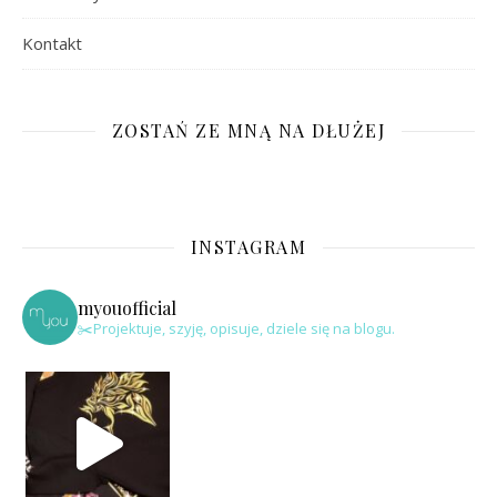
Kontakt
ZOSTAŃ ZE MNĄ NA DŁUŻEJ
INSTAGRAM
myouofficial
✂️Projektuje, szyję, opisuje, dziele się na blogu.