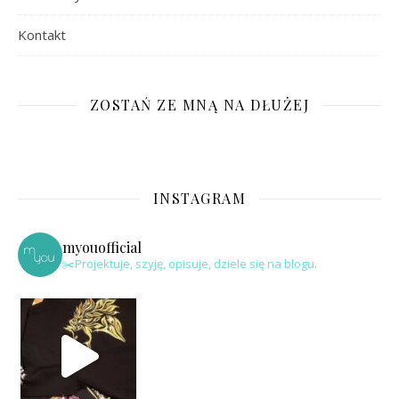
Kontakt
ZOSTAŃ ZE MNĄ NA DŁUŻEJ
INSTAGRAM
myouofficial
✂️Projektuje, szyję, opisuje, dziele się na blogu.