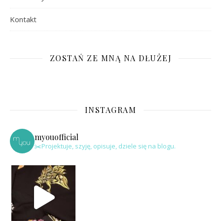
Kontakt
ZOSTAŃ ZE MNĄ NA DŁUŻEJ
INSTAGRAM
myouofficial
✂️Projektuje, szyję, opisuje, dziele się na blogu.