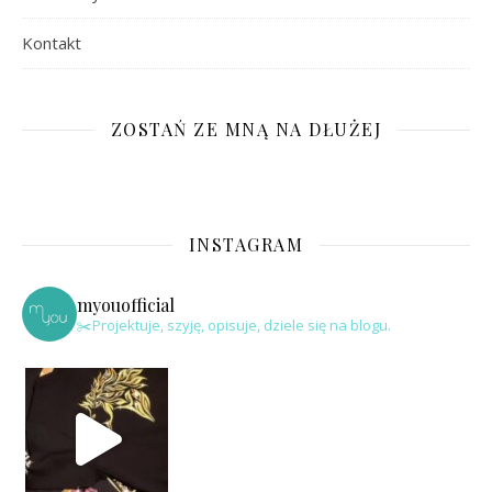
Kontakt
ZOSTAŃ ZE MNĄ NA DŁUŻEJ
INSTAGRAM
myouofficial
✂️Projektuje, szyję, opisuje, dziele się na blogu.