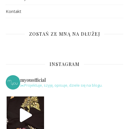
Kontakt
ZOSTAŃ ZE MNĄ NA DŁUŻEJ
INSTAGRAM
myouofficial
✂️Projektuje, szyję, opisuje, dziele się na blogu.