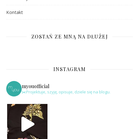
Kontakt
ZOSTAŃ ZE MNĄ NA DŁUŻEJ
INSTAGRAM
myouofficial
✂️Projektuje, szyję, opisuje, dziele się na blogu.