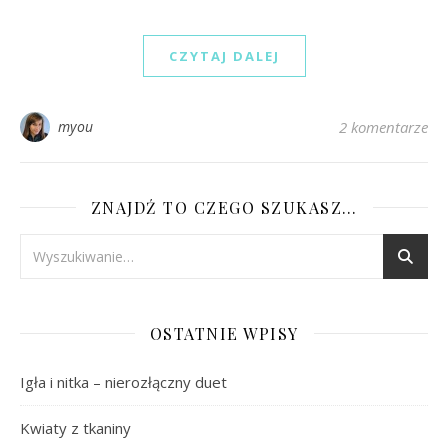
CZYTAJ DALEJ
myou
2 komentarze
ZNAJDŹ TO CZEGO SZUKASZ…
OSTATNIE WPISY
Igła i nitka – nierozłączny duet
Kwiaty z tkaniny