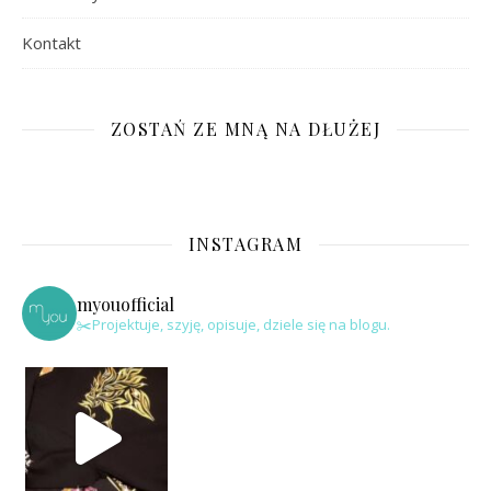
Kontakt
ZOSTAŃ ZE MNĄ NA DŁUŻEJ
INSTAGRAM
myouofficial
✂️Projektuje, szyję, opisuje, dziele się na blogu.