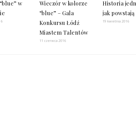
 “blue” w
Wieczór w kolorze
Historia jedn
ie
“blue” – Gala
jak powstają
16
19 kwietnia 2016
Konkursu Łódź
Miastem Talentów
11 czerwca 2016