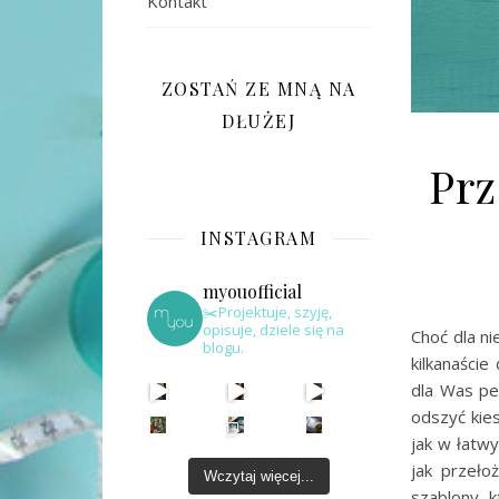
Kontakt
ZOSTAŃ ZE MNĄ NA
DŁUŻEJ
Prz
INSTAGRAM
myouofficial
✂️Projektuje, szyję,
opisuje, dziele się na
Choć dla ni
blogu.
kilkanaści
dla Was pe
odszyć kie
jak w łatw
jak przeł
Wczytaj więcej...
szablony, 