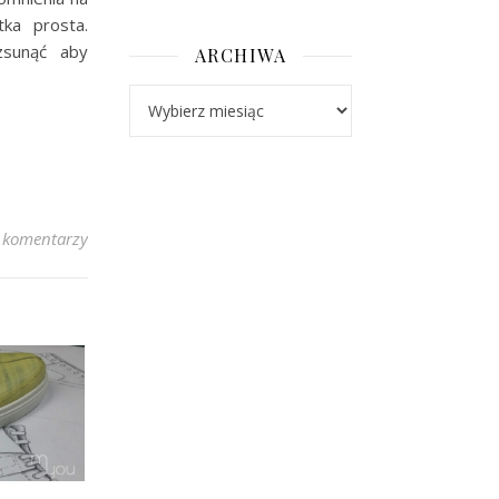
tka prosta.
zsunąć aby
ARCHIWA
Archiwa
 komentarzy