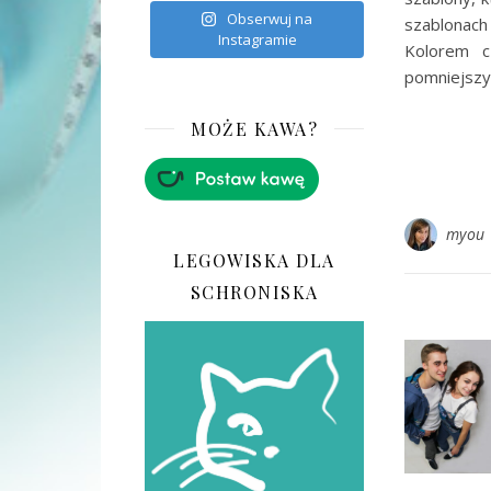
Obserwuj na
szablonach
Instagramie
Kolorem c
pomniejszyć
MOŻE KAWA?
myou
LEGOWISKA DLA
SCHRONISKA