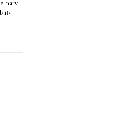
ej pary –
 buty