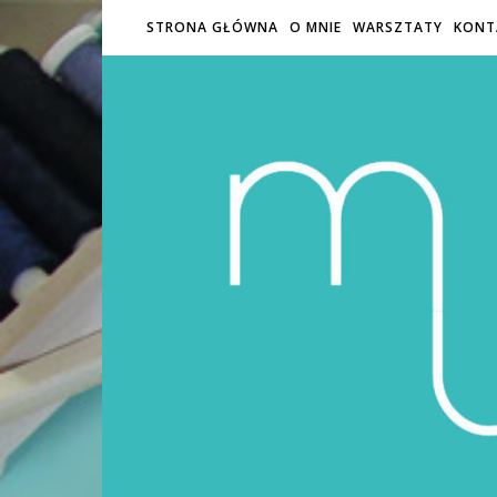
STRONA GŁÓWNA
O MNIE
WARSZTATY
KONT