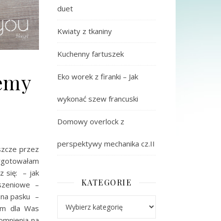
duet
Kwiaty z tkaniny
Kuchenny fartuszek
jemy
Eko worek z firanki – Jak
wykonać szew francuski
Domowy overlock z
perspektywy mechanika cz.II
eszcze przez
zygotowałam
 się: – jak
KATEGORIE
eszeniowe –
 na pasku –
Kategorie
am dla Was
omnienia na