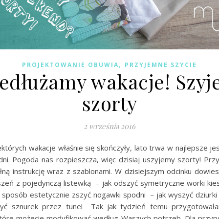
,
PROJEKTOWANIE OBUWIA
PRZYJEMNE SZYCIE
edłużamy wakacje! Szy
szorty
2 września 2016
ektórych wakacje właśnie się skończyły, lato trwa w najlepsze j
e dni. Pogoda nas rozpieszcza, więc dzisiaj uszyjemy szorty! Pr
łną instrukcję wraz z szablonami. W dzisiejszym odcinku dowiesz
szeń z pojedynczą listewką – jak odszyć symetryczne worki ki
y sposób estetycznie zszyć nogawki spodni – jak wyszyć dziurki
ożyć sznurek przez tunel Tak jak tydzień temu przygotował
które możecie modyfikować według Waszych potrzeb. Dla przyp