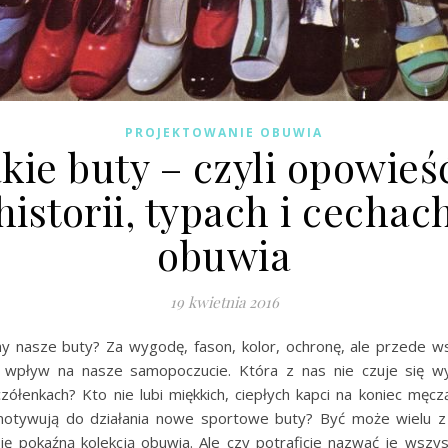
PROJEKTOWANIE OBUWIA
kie buty – czyli opowieś
historii, typach i cechac
obuwia
19 kwietnia 2016
my nasze buty? Za wygodę, fason, kolor, ochronę, ale przede w
 wpływ na nasze samopoczucie. Która z nas nie czuje się w
zółenkach? Kto nie lubi miękkich, ciepłych kapci na koniec męc
motywują do działania nowe sportowe buty? Być może wielu 
się pokaźną kolekcją obuwia. Ale czy potraficie nazwać je wszys