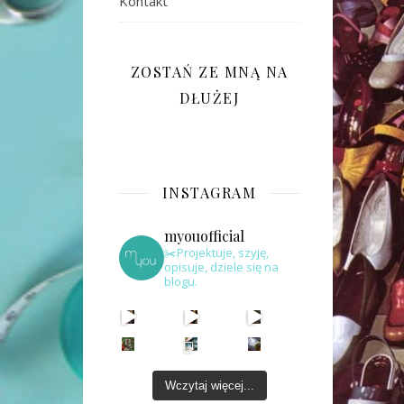
Kontakt
ZOSTAŃ ZE MNĄ NA
DŁUŻEJ
INSTAGRAM
myouofficial
✂️Projektuje, szyję,
opisuje, dziele się na
blogu.
Wczytaj więcej...