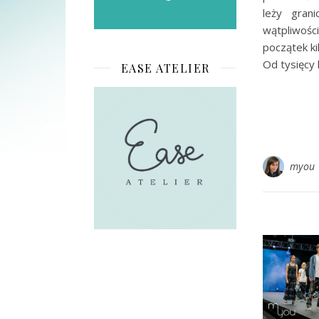
leży gran
wątpliwośc
początek ki
Od tysięcy
EASE ATELIER
myou