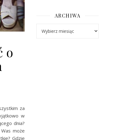
ARCHIWA
Archiwa
ć o
h
szystkim za
yjątkowo w
zącego dnia?
z Was może
tkie? Gdzie