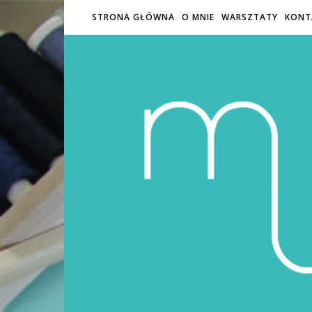
STRONA GŁÓWNA
O MNIE
WARSZTATY
KONT