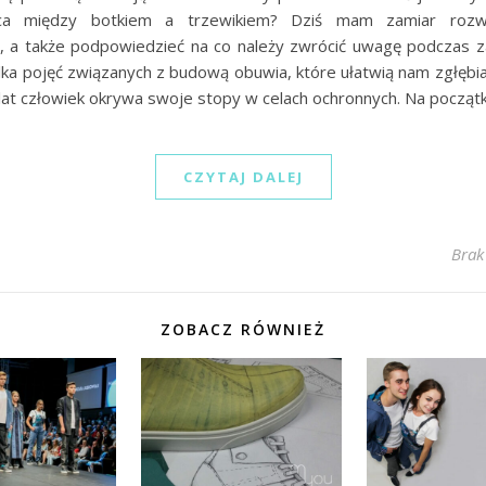
ica między botkiem a trzewikiem? Dziś mam zamiar roz
i, a także podpowiedzieć na co należy zwrócić uwagę podczas 
lka pojęć związanych z budową obuwia, które ułatwią nam zgłębi
 lat człowiek okrywa swoje stopy w celach ochronnych. Na począt
CZYTAJ DALEJ
Brak
ZOBACZ RÓWNIEŻ