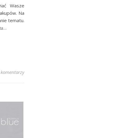
wiać Wasze
zakupów. Na
anie tematu.
ku…
 komentarzy