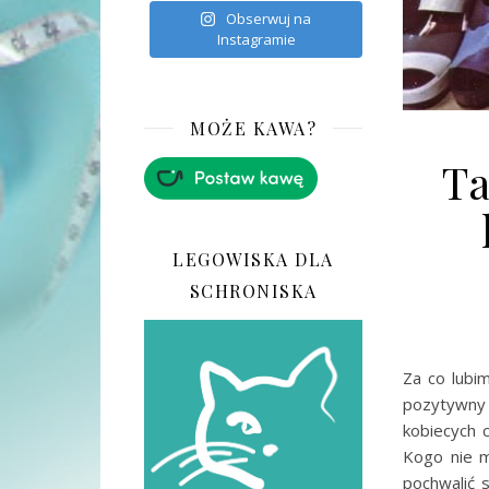
Obserwuj na
Instagramie
MOŻE KAWA?
Ta
LEGOWISKA DLA
SCHRONISKA
Za co lubi
pozytywny
kobiecych c
Kogo nie 
pochwalić 