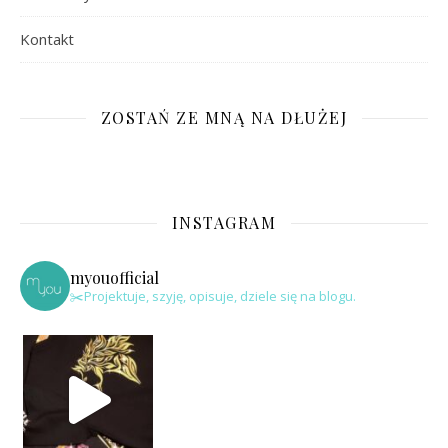
Kontakt
ZOSTAŃ ZE MNĄ NA DŁUŻEJ
INSTAGRAM
myouofficial
✂️Projektuje, szyję, opisuje, dziele się na blogu.