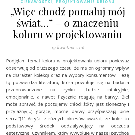
,
CIEKAWOSTKI
PROJEKTOWANIE UBIORU
„Więc chodź pomaluj mój
świat…” – o znaczeniu
koloru w projektowaniu
19 kwietnia 2016
Podjęłam temat koloru w projektowaniu ubioru ponieważ
obserwuję od dłuższego czasu, że ma on ogromny wpływ
na charakter kolekcji oraz na wybory konsumentów. Tezę
tą potwierdza literatura, która powołuje się na badania
przeprowadzone na rynku. „Ludzie intuicyjnie,
emocjonalnie, a nawet fizycznie reagują na barwy. Biel
może sprawić, że poczujemy chłód; żółty jest słoneczny i
przyjazny(…) gorące, mocne barwy przyśpieszają bicie
serca.”[1] Artyści z różnych okresów uważali, że kolor to
podstawowy środek oddziaływujący na odczucia
estetyczne. Czynnikiem, który wywołuje w naszej psychice