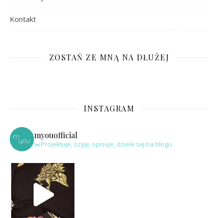
Kontakt
ZOSTAŃ ZE MNĄ NA DŁUŻEJ
INSTAGRAM
myouofficial
✂️Projektuje, szyję, opisuje, dziele się na blogu.