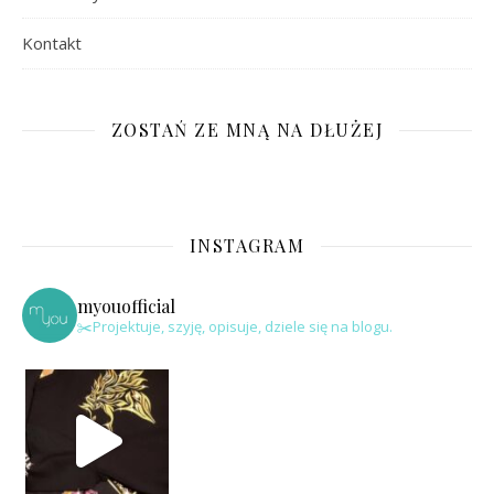
Kontakt
ZOSTAŃ ZE MNĄ NA DŁUŻEJ
INSTAGRAM
myouofficial
✂️Projektuje, szyję, opisuje, dziele się na blogu.