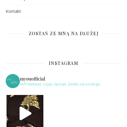
Kontakt
ZOSTAŃ ZE MNĄ NA DŁUŻEJ
INSTAGRAM
myouofficial
✂️Projektuje, szyję, opisuje, dziele się na blogu.