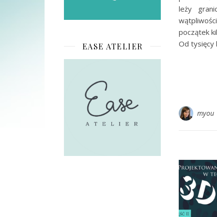
leży gran
wątpliwośc
początek ki
Od tysięcy
EASE ATELIER
myou