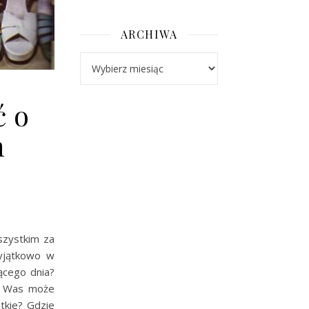
ARCHIWA
Archiwa
ć o
h
szystkim za
yjątkowo w
zącego dnia?
z Was może
tkie? Gdzie