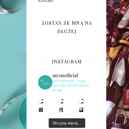
Kontakt
ZOSTAŃ ZE MNĄ NA
DŁUŻEJ
INSTAGRAM
myouofficial
✂️Projektuje, szyję,
opisuje, dziele się na
blogu.
Wczytaj więcej...