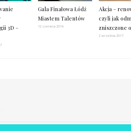
wanie
Gala Finałowa Łódź
Akcja – reno
w
Miastem Talentów
czyli jak od
12 czerwca 2016
gii 3D –
zniszczone 
2 września 2017
17