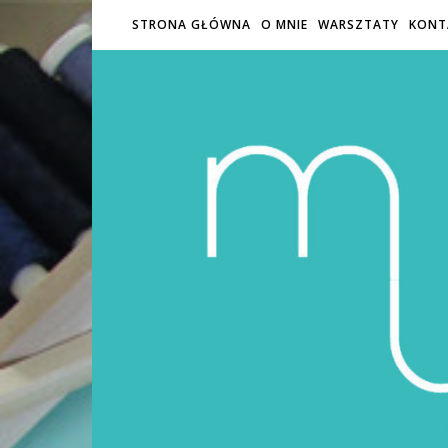
STRONA GŁÓWNA
O MNIE
WARSZTATY
KONT