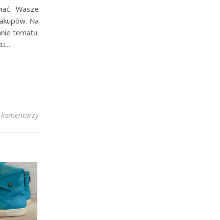
wiać Wasze
zakupów. Na
anie tematu.
ku…
 komentarzy