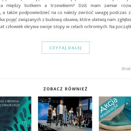
ica między botkiem a trzewikiem? Dziś mam zamiar roz
i, a także podpowiedzieć na co należy zwrócić uwagę podczas 
lka pojęć związanych z budową obuwia, które ułatwią nam zgłębi
 lat człowiek okrywa swoje stopy w celach ochronnych. Na począt
CZYTAJ DALEJ
Brak
ZOBACZ RÓWNIEŻ