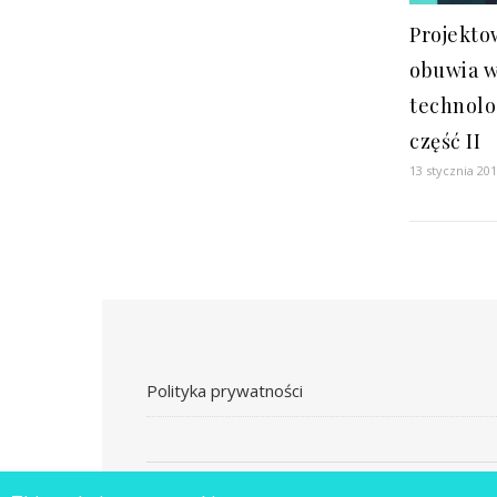
Projekto
obuwia 
technolo
część II
13 stycznia 20
Polityka prywatności