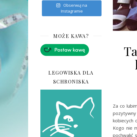
Obserwuj na
Instagramie
MOŻE KAWA?
Ta
LEGOWISKA DLA
SCHRONISKA
Za co lubi
pozytywny
kobiecych c
Kogo nie 
pochwalić 