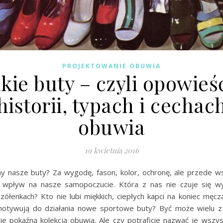
PROJEKTOWANIE OBUWIA
kie buty – czyli opowieś
historii, typach i cechac
obuwia
19 kwietnia 2016
my nasze buty? Za wygodę, fason, kolor, ochronę, ale przede w
 wpływ na nasze samopoczucie. Która z nas nie czuje się w
zółenkach? Kto nie lubi miękkich, ciepłych kapci na koniec męc
motywują do działania nowe sportowe buty? Być może wielu 
się pokaźną kolekcją obuwia. Ale czy potraficie nazwać je wszys