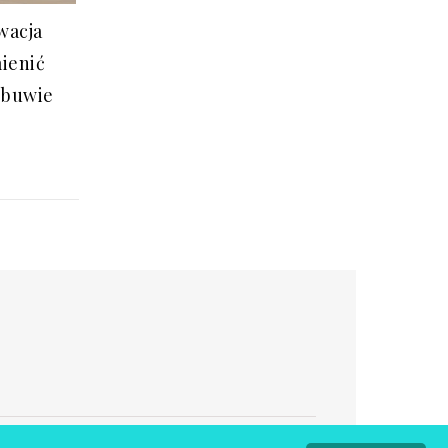
wacja
mienić
obuwie