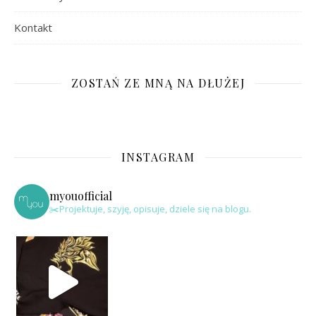
Kontakt
ZOSTAŃ ZE MNĄ NA DŁUŻEJ
INSTAGRAM
myouofficial
✂️Projektuje, szyję, opisuje, dziele się na blogu.