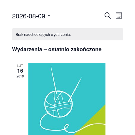
2026-08-09
Wydar
Wyd
Szukaj
Miesiąc
Wybierz
Wid
Kalendarz
Nawig
datę.
Brak nadchodzących wydarzenia.
naw
Wydarzenia
po
Wydarzenia – ostatnio zakończone
wyszu
LUT
16
i
2019
widok