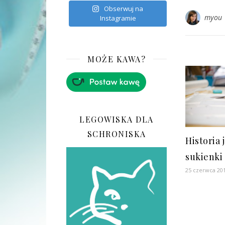
Obserwuj na
myou
Instagramie
MOŻE KAWA?
LEGOWISKA DLA
SCHRONISKA
Historia 
sukienki
25 czerwca 20