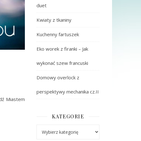
duet
Kwiaty z tkaniny
Kuchenny fartuszek
Eko worek z firanki – Jak
wykonać szew francuski
Domowy overlock z
perspektywy mechanika cz.II
ódź Miastem
KATEGORIE
Kategorie