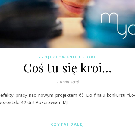
PROJEKTOWANIE UBIORU
Coś tu się kroi…
2 maja 2016
fekty pracy nad nowym projektem 🙂 Do finału konkursu “Ł
pozostało 42 dni! Pozdrawiam MJ
CZYTAJ DALEJ