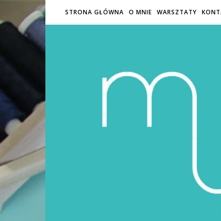
STRONA GŁÓWNA
O MNIE
WARSZTATY
KONT