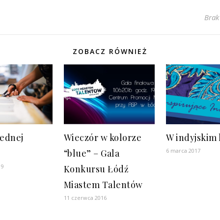
Brak
ZOBACZ RÓWNIEŻ
jednej
Wieczór w kolorze
W indyjskim 
6 marca 2017
“blue” – Gala
19
Konkursu Łódź
Miastem Talentów
11 czerwca 2016