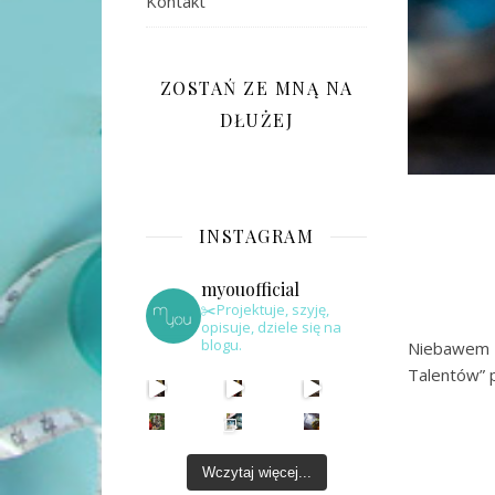
Kontakt
ZOSTAŃ ZE MNĄ NA
DŁUŻEJ
INSTAGRAM
myouofficial
✂️Projektuje, szyję,
opisuje, dziele się na
blogu.
Niebawem e
Talentów” 
Wczytaj więcej...