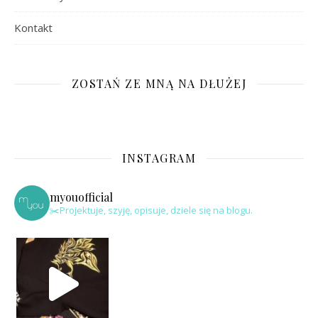
Kontakt
ZOSTAŃ ZE MNĄ NA DŁUŻEJ
INSTAGRAM
myouofficial
✂️Projektuje, szyję, opisuje, dziele się na blogu.