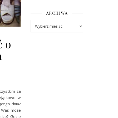
ARCHIWA
Archiwa
ć o
h
szystkim za
yjątkowo w
zącego dnia?
z Was może
tkie? Gdzie