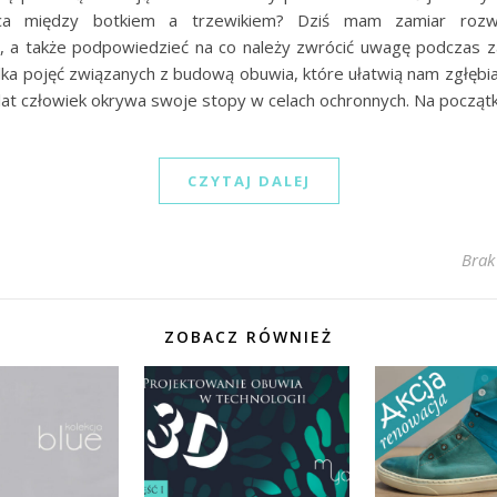
ica między botkiem a trzewikiem? Dziś mam zamiar roz
i, a także podpowiedzieć na co należy zwrócić uwagę podczas 
lka pojęć związanych z budową obuwia, które ułatwią nam zgłębi
 lat człowiek okrywa swoje stopy w celach ochronnych. Na począt
CZYTAJ DALEJ
Brak
ZOBACZ RÓWNIEŻ