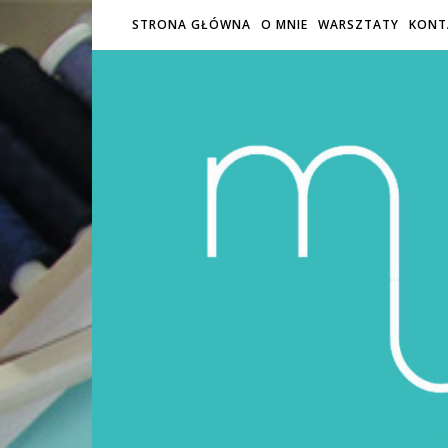
STRONA GŁÓWNA
O MNIE
WARSZTATY
KONT