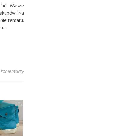
wiać Wasze
zakupów. Na
anie tematu.
ku…
 komentarzy