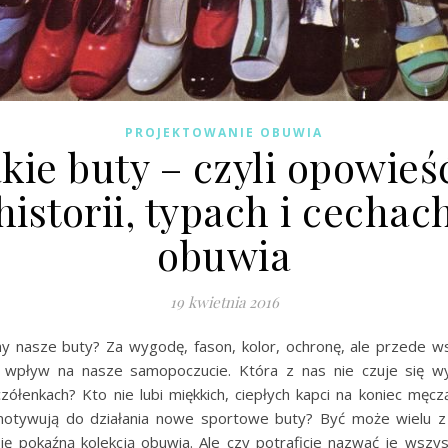
PROJEKTOWANIE OBUWIA
kie buty – czyli opowieś
historii, typach i cechac
obuwia
19 kwietnia 2016
my nasze buty? Za wygodę, fason, kolor, ochronę, ale przede w
 wpływ na nasze samopoczucie. Która z nas nie czuje się w
zółenkach? Kto nie lubi miękkich, ciepłych kapci na koniec męc
motywują do działania nowe sportowe buty? Być może wielu 
się pokaźną kolekcją obuwia. Ale czy potraficie nazwać je wszys