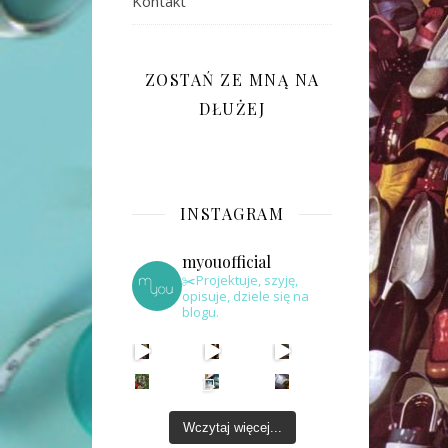
Kontakt
ZOSTAŃ ZE MNĄ NA
DŁUŻEJ
INSTAGRAM
myouofficial
✂️Projektuje, szyję,
opisuje, dziele się na
blogu.
Wczytaj więcej...