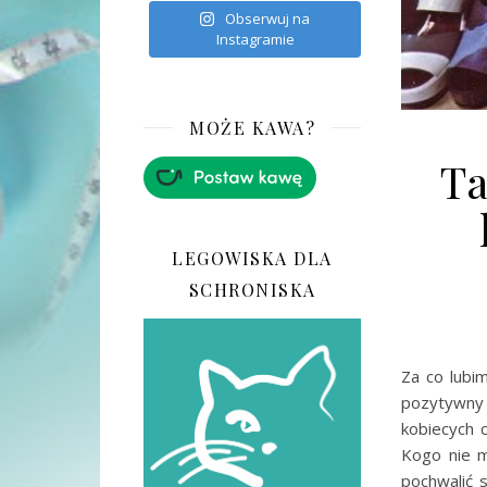
Obserwuj na
Instagramie
MOŻE KAWA?
Ta
LEGOWISKA DLA
SCHRONISKA
Za co lubi
pozytywny
kobiecych c
Kogo nie 
pochwalić 