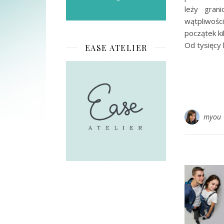
leży gran
wątpliwośc
początek ki
Od tysięcy
EASE ATELIER
myou