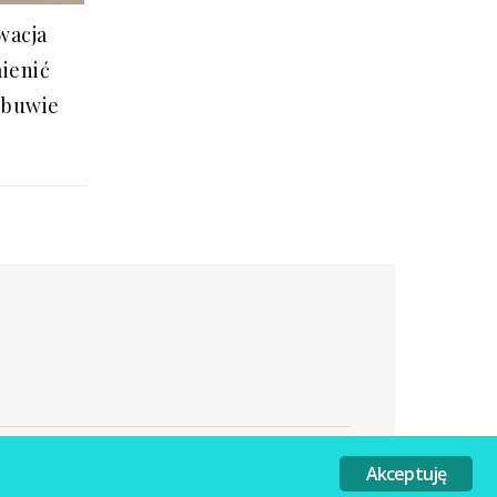
wacja
mienić
obuwie
Akceptuję