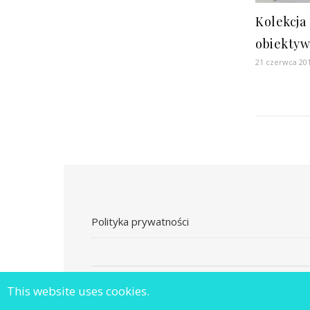
Kolekcja
obiektyw
21 czerwca 20
Polityka prywatności
This website uses cookies.
Ashe Motyw przez
WP Royal
.