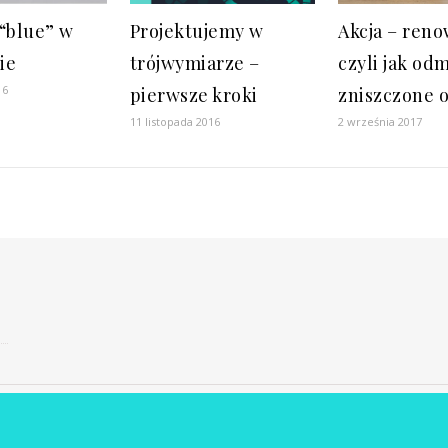
 “blue” w
Projektujemy w
Akcja – reno
ie
trójwymiarze –
czyli jak od
16
pierwsze kroki
zniszczone 
11 listopada 2016
2 września 2017