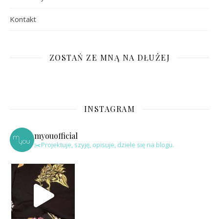
Kontakt
ZOSTAŃ ZE MNĄ NA DŁUŻEJ
INSTAGRAM
myouofficial
✂️Projektuje, szyję, opisuje, dziele się na blogu.